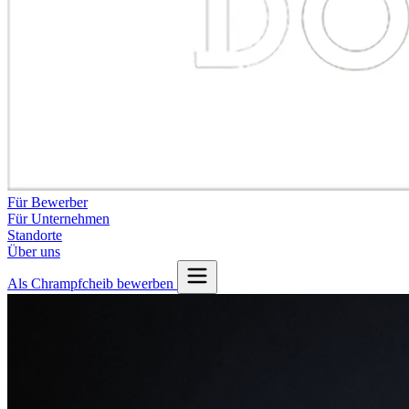
Für Bewerber
Für Unternehmen
Standorte
Über uns
Als Chrampfcheib bewerben