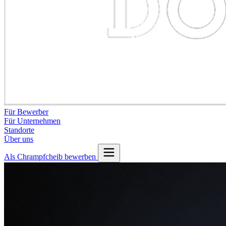
Für Bewerber
Für Unternehmen
Standorte
Über uns
Als Chrampfcheib bewerben