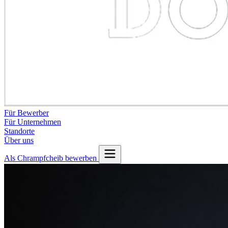
Für Bewerber
Für Unternehmen
Standorte
Über uns
Als Chrampfcheib bewerben