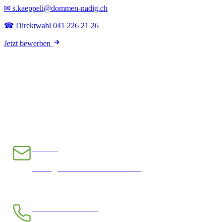
✉ s.kaeppeli@dommen-nadig.ch
☎ Direktwahl 041 226 21 26
Jetzt bewerben
E-Mail
INFO@CHRAMPFCHEIBE.CH
Telefon kostenlos