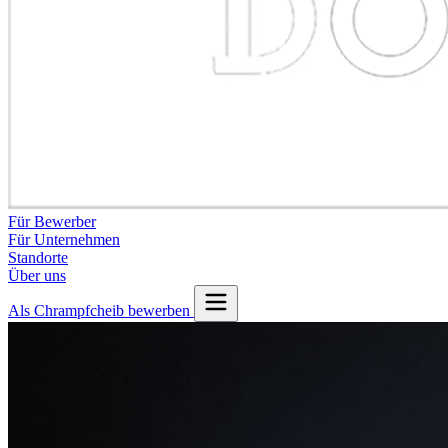
Für Bewerber
Für Unternehmen
Standorte
Über uns
Als Chrampfcheib bewerben