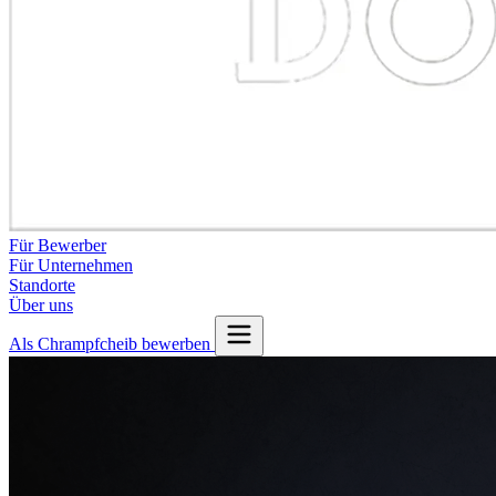
Für Bewerber
Für Unternehmen
Standorte
Über uns
Als Chrampfcheib bewerben