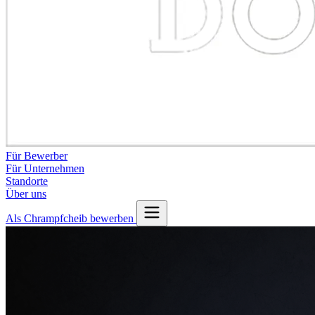
Für Bewerber
Für Unternehmen
Standorte
Über uns
Als Chrampfcheib bewerben