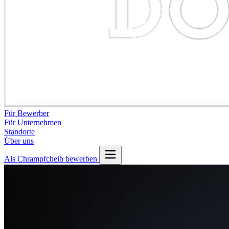
Für Bewerber
Für Unternehmen
Standorte
Über uns
Als Chrampfcheib bewerben