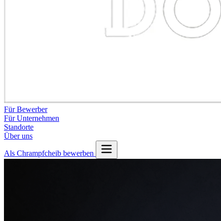
Für Bewerber
Für Unternehmen
Standorte
Über uns
Als Chrampfcheib bewerben